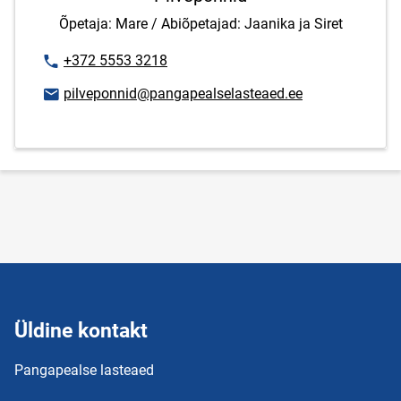
Õpetaja: Mare / Abiõpetajad: Jaanika ja Siret
Telefoninumber
+372 5553 3218
E-posti aadress
pilveponnid@pangapealselasteaed.ee
Üldine kontakt
Pangapealse lasteaed