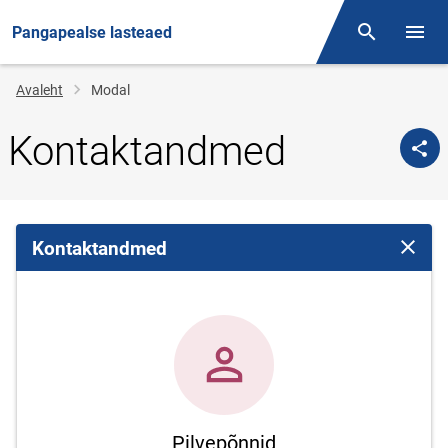
Pangapealse lasteaed
Otsing
Menüü
Jälglink
Avaleht
Modal
Kontaktandmed
Kontaktandmed
Sulge 
Pilvepõnnid