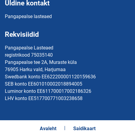
Üldine kontakt
Pangapealse lasteaed
Rekvisiidid
Pangapealse Lasteaed
registrikood 75035140
Pangapealse tee 2A, Muraste küla
76905 Harku vald, Harjumaa
Swedbank konto EE622200001120159636
SEB konto EE601010002018894005
Luminor konto EE611700017002186326
LHV konto EE517700771003238658
Avaleht
Saidikaart