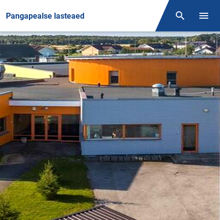
Front page
Pangapealse lasteaed
Otsing
Menüü