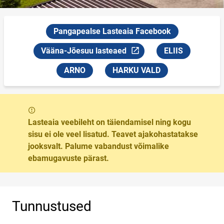
Pangapealse Lasteaia Facebook
Vääna-Jõesuu lasteaed
ELIIS
Link avaneb uuel leheküljel
ARNO
HARKU VALD
Sõnum
Lasteaia veebileht on täiendamisel ning kogu
sisu ei ole veel lisatud. Teavet ajakohastatakse
jooksvalt. Palume vabandust võimalike
ebamugavuste pärast.
Tunnustused