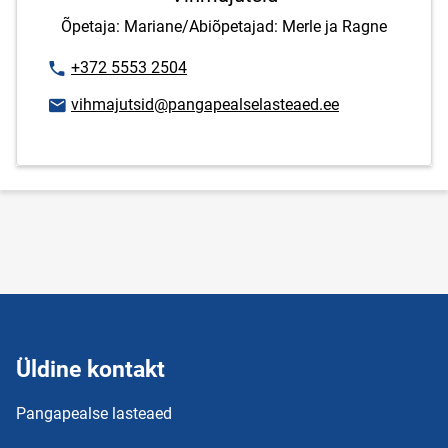
Õpetaja: Mariane/Abiõpetajad: Merle ja Ragne
Telefoninumber
+372 5553 2504
E-posti aadress
vihmajutsid@pangapealselasteaed.ee
Üldine kontakt
Pangapealse lasteaed