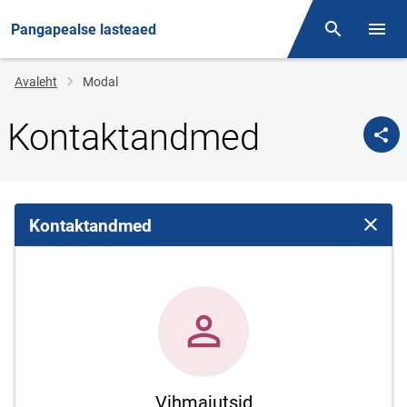
Pangapealse lasteaed
Otsing
Menüü
Jälglink
Avaleht
Modal
Kontaktandmed
Kontaktandmed
Sulge 
Vihmajutsid