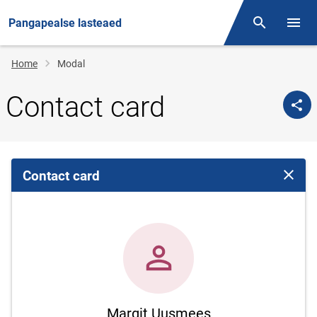
Pangapealse lasteaed
Otsing
Open/
Breadcrumb
Home
Modal
Contact card
Contact card
Close 
Margit Uusmees