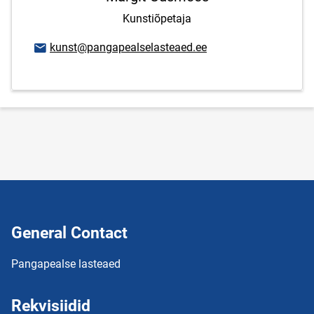
Kunstiõpetaja
Email address
kunst@pangapealselasteaed.ee
General Contact
Pangapealse lasteaed
Rekvisiidid